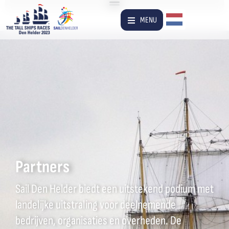
Dutch
MENU
Partners
Sail Den Helder biedt een uitstekend podium met
landelijke uitstraling voor deelnemende
bedrijven, organisaties en overheden. De