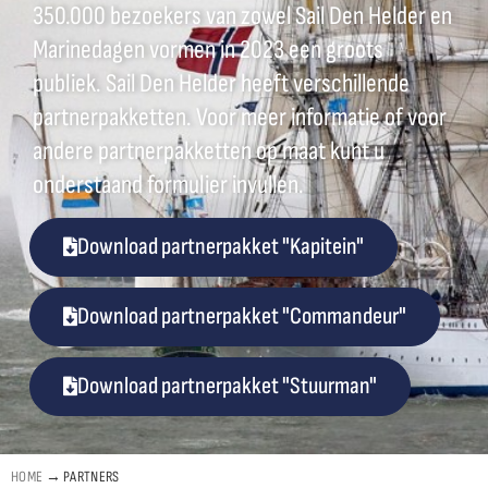
350.000 bezoekers van zowel Sail Den Helder en
Marinedagen vormen in 2023 een groots
publiek. Sail Den Helder heeft verschillende
partnerpakketten. Voor meer informatie of voor
andere partnerpakketten op maat kunt u
onderstaand formulier invullen.
Download partnerpakket "Kapitein"
Download partnerpakket "Commandeur"
Download partnerpakket "Stuurman"
HOME
→
PARTNERS