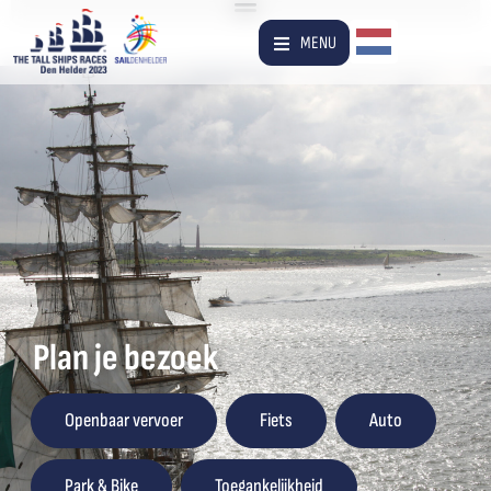
Dutch
MENU
Plan je bezoek
Openbaar vervoer
Fiets
Auto
Park & Bike
Toegankelijkheid