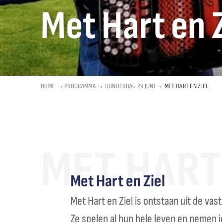
Met Hart en Z
HOME
→
PROGRAMMA
→
DONDERDAG 29 JUNI
→
MET HART EN ZIEL
MET HART 
Met Hart en Ziel
Met Hart en Ziel is ontstaan uit de vas
Ze spelen al hun hele leven en nemen 