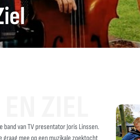
iel
EN ZIEL
te band van TV presentator Joris Linssen.
je graag mee op een muzikale zoektocht