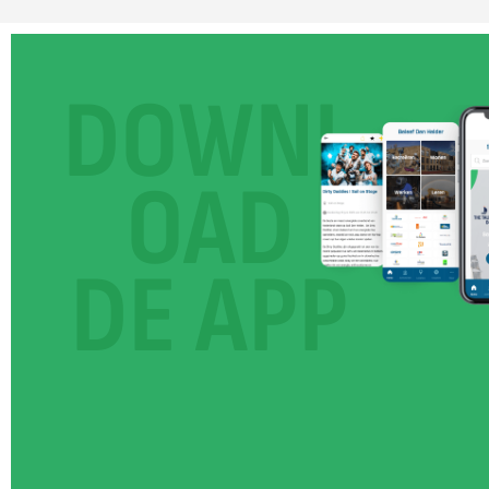
DOWNL
OAD
DE APP