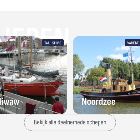
HEPEN
TALL SHIPS
VAREND
liwaw
Noordzee
Bekijk alle deelnemede schepen