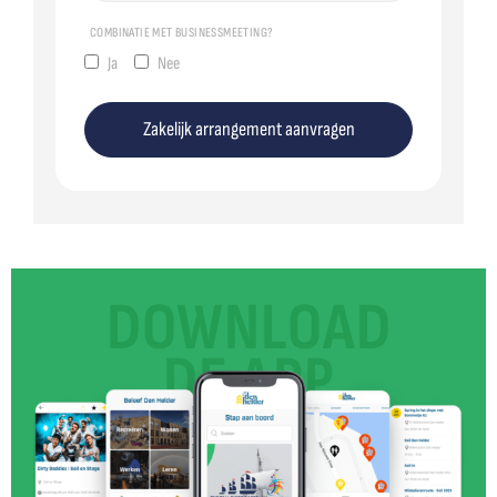
COMBINATIE MET BUSINESSMEETING?
Ja
Nee
Zakelijk arrangement aanvragen
DOWNLOAD
DE APP