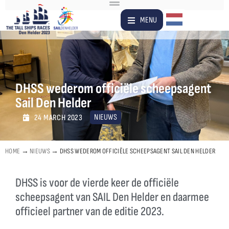
Dutch
MENU
DHSS wederom officiële scheepsagent
Sail Den Helder
NIEUWS
24 MARCH 2023
HOME
→
NIEUWS
→
DHSS WEDEROM OFFICIËLE SCHEEPSAGENT SAIL DEN HELDER
DHSS is voor de vierde keer de officiële
scheepsagent van SAIL Den Helder en daarmee
officieel partner van de editie 2023.