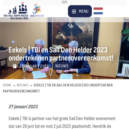
Dutch
MENU
Eekels | TBI en Sail Den Helder 2023
ondertekenen partnerovereenkomst!
NIEUWS
27 JANUARY 2023
HOME
→
NIEUWS
→
EEKELS | TBI EN SAIL DEN HELDER 2023 ONDERTEKENEN
PARTNEROVEREENKOMST!
27 januari 2023
Eekels | TBI is partner van het grote Sail Den Helder evenement
dat van 29 juni tot en met 2 juli 2023 plaatsvindt. Hendrik de