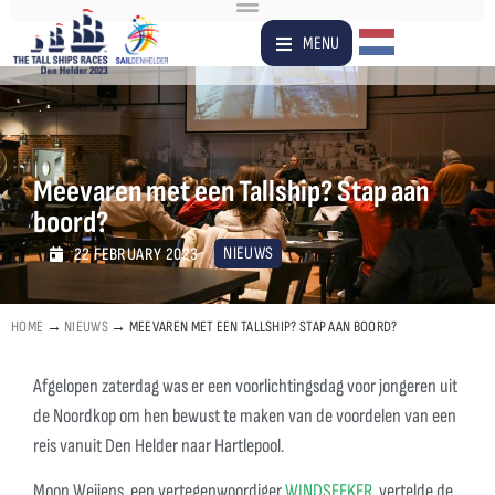
Dutch
MENU
Meevaren met een Tallship? Stap aan
boord?
NIEUWS
22 FEBRUARY 2023
HOME
→
NIEUWS
→
MEEVAREN MET EEN TALLSHIP? STAP AAN BOORD?
Afgelopen zaterdag was er een voorlichtingsdag voor jongeren uit
de Noordkop om hen bewust te maken van de voordelen van een
reis vanuit Den Helder naar Hartlepool.
Moon Weijens, een vertegenwoordiger
WINDSEEKER
, vertelde de