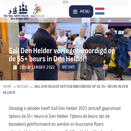
Dutch
MENU
Sail Den Helder vertegenwoordigd op
de 55+ beurs in Den Helder!
NIEUWS
23 SEPTEMBER 2022
HOME
→
NIEUWS
→
SAIL DEN HELDER VERTEGENWOORDIGD OP DE 55+ BEURS IN DEN
HELDER!
Dinsdag 4 oktober heeft Sail Den Helder 2023 zichzelf gepromoot
tijdens de 55+ beurs in Den Helder. Tijdens de beurs zijn de
bezoekers geïnformeerd en werden er duurzame flyers