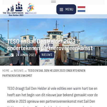
Dutch
MENU
TESO en Sail Den Helder 2023
ondertekenen partnerovereenkomst
NIEUWS
24 APRIL 2023
HOME
→
NIEUWS
→
TESO EN SAIL DEN HELDER 2023 ONDERTEKENEN
PARTNEROVEREENKOMST
TESO draagt Sail Den Helder al vele edities een warm hart toe en
heeft aan het begin van dit nieuwe jaar bekend gemaakt voor de
editie in 2023 opnieuw een partnerovereenkomst met Sail Den