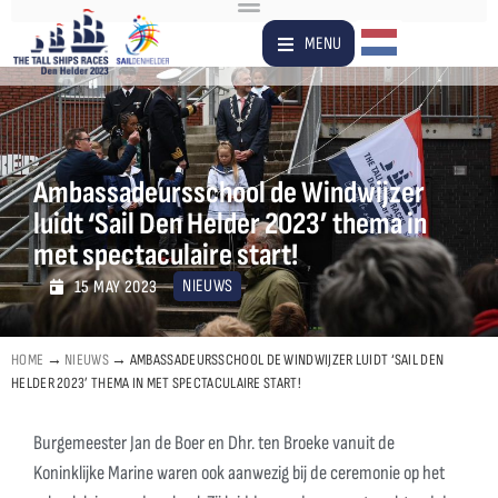
Dutch
MENU
Ambassadeursschool de Windwijzer
luidt ‘Sail Den Helder 2023’ thema in
met spectaculaire start!
NIEUWS
15 MAY 2023
HOME
→
NIEUWS
→
AMBASSADEURSSCHOOL DE WINDWIJZER LUIDT ‘SAIL DEN
HELDER 2023’ THEMA IN MET SPECTACULAIRE START!
Burgemeester Jan de Boer en Dhr. ten Broeke vanuit de
Koninklijke Marine waren ook aanwezig bij de ceremonie op het