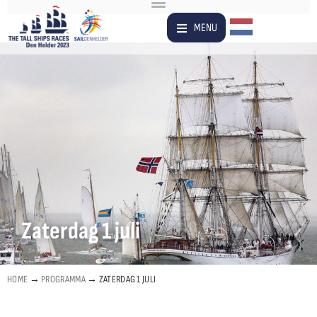
Dutch
MENU
Zaterdag 1 juli
HOME
→
PROGRAMMA
→
ZATERDAG 1 JULI