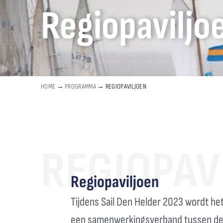
Regiopaviljo
HOME
→
PROGRAMMA
→
REGIOPAVILJOEN
REGIOPAV
Regiopaviljoen
Tijdens Sail Den Helder 2023 wordt het
een samenwerkingsverband tussen de 